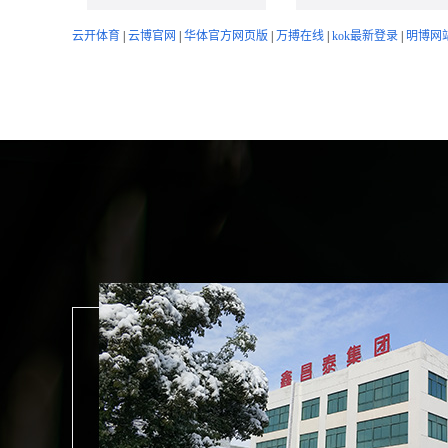
云开体育
|
云博官网
|
华体官方网页版
|
万搏在线
|
kok最新登录
|
明博网