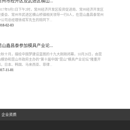
常州市经开区及武进区横山...
2017年9月1日下午2时，常州经济开发区投资促进局、常州经济开发区
管委会、常州市武进区横山桥镇相关领导一行8人，在昆山鑫昌泰常州
分公司总经理徐成军先生的陪同下...
018-02-03
昆山鑫昌泰参加模具产业论...
金秋十月，描绘中国梦建设蓝图的十九大刚刚闭幕，10月26日，由昆
山模协和昆山市政府主办的“第十届中国“昆山”模具产业论坛”隆重开
幕，日本、韩国、马来西亚、菲律...
017-11-01
企业资质