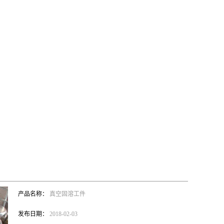
产品名称：
真空固溶工件
发布日期：
2018-02-03