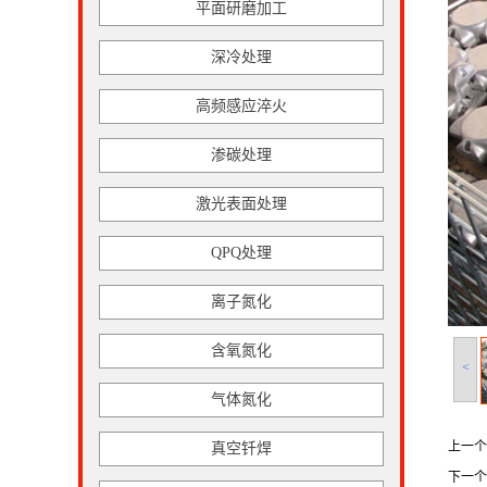
平面研磨加工
深冷处理
高频感应淬火
渗碳处理
激光表面处理
QPQ处理
离子氮化
含氧氮化
<
气体氮化
上一个
真空钎焊
下一个