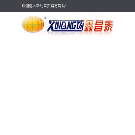
欢迎进入新利首页官方网站!