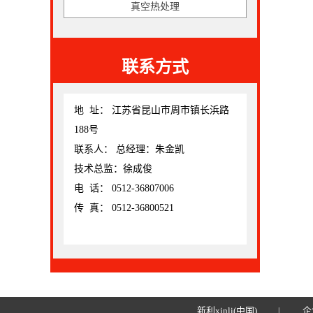
真空热处理
联系方式
地 址：
江苏省昆山市周市镇长浜路
188号
联系人：
总经理：朱金凯
技术总监：徐成俊
电 话：
0512-36807006
传 真：
0512-36800521
新利xinli(中国)
企