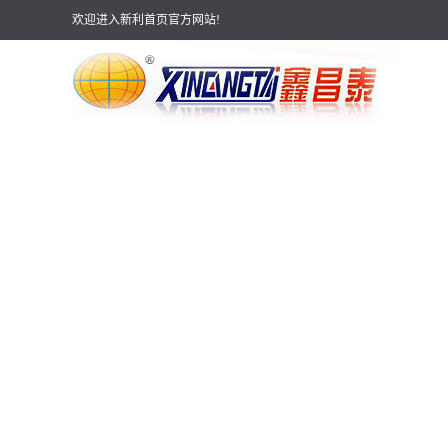
欢迎进入新利首页官方网站!