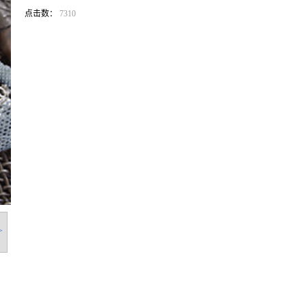
点击数：
7310
>