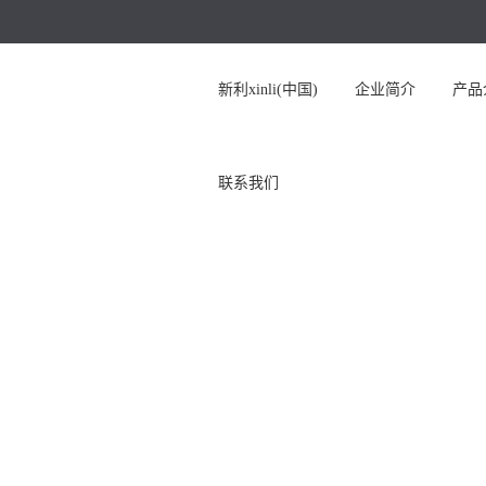
新利xinli(中国)
企业简介
产品
联系我们