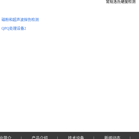
常规洛氏硬度检测
：
磁粉和超声波探伤检测
：
QPQ处理设备2
业简介
产品介绍
技术设备
新闻动态