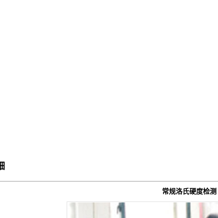
细
常规洛氏硬度检测