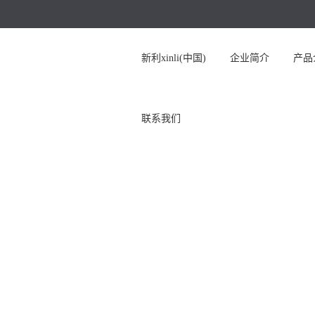
新利xinli(中国)
企业简介
产品
联系我们