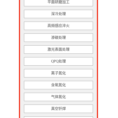
平面研磨加工
深冷处理
高频感应淬火
渗碳处理
激光表面处理
QPQ处理
离子氮化
含氧氮化
气体氮化
真空钎焊